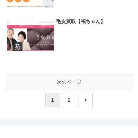
毛皮買取【福ちゃん】
次のページ
次
1
2
へ