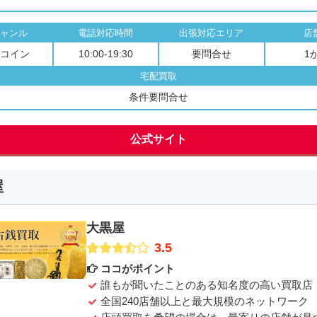
ャンル
電話対応時間
出張対応エリア
店
コイン
10:00-19:30
要問合せ
1
宅配買取
条件要問合せ
公式サイト
屋
大黒屋
3.5
ココがポイント
誰もが聞いたことのある知名度の高い買取店
全国240店舗以上と最大規模のネットワーク