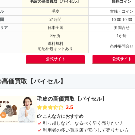
毛皮の高価買取【バイセル】
銀座コイン
毛皮
古銭・コイン
ル
24時間
間
10:00-19:30
日本全国
要問合せ
リア
8か所
1か所
送料無料
条件要問合せ
宅配梱包キットあり
公式サイト
公式サイト
の高価買取【バイセル】
毛皮の高価買取【バイセル】
3.5
こんな方におすすめ
引っ越しなど、なるべく早く売りたい方
利用者の多い買取店で安心して売りたい方