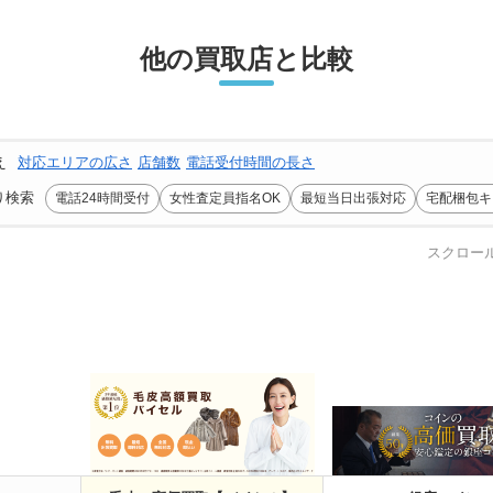
他の買取店と比較
え
対応エリアの広さ
店舗数
電話受付時間の長さ
り検索
電話24時間受付
女性査定員指名OK
最短当日出張対応
宅配梱包キ
スクロー