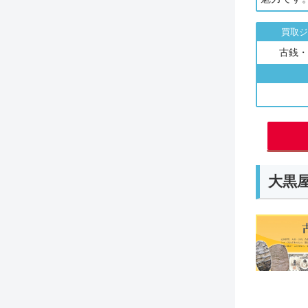
買取ジ
古銭・
大黒