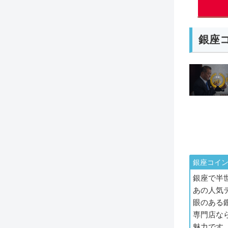
銀座
銀座コイ
銀座で半
あの人気
眼のある
専門店な
魅力です