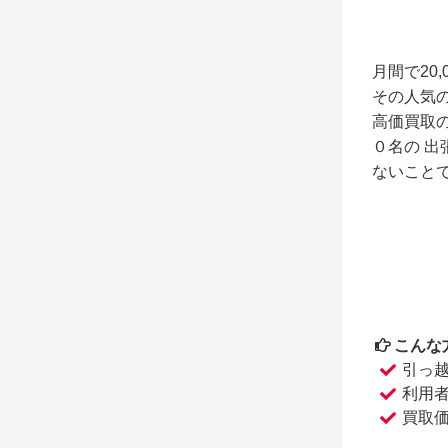
月間で20
その人気
高価買取
０名の 
ないこと
こんな
引っ
利用
買取