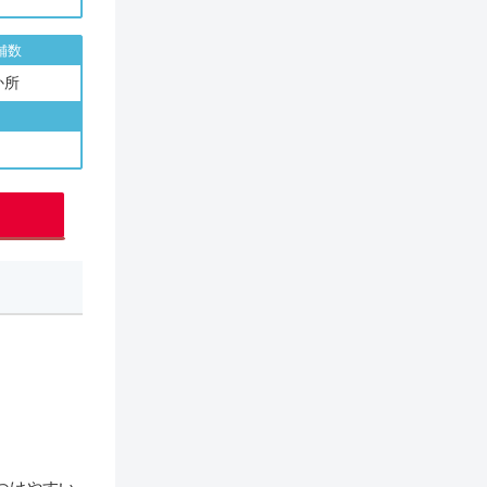
舗数
か所