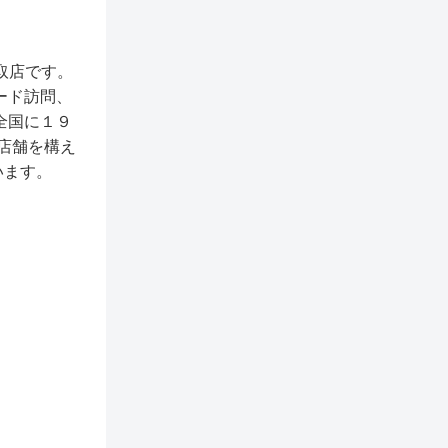
買取店です。
ード訪問、
全国に１９
店舗を構え
います。