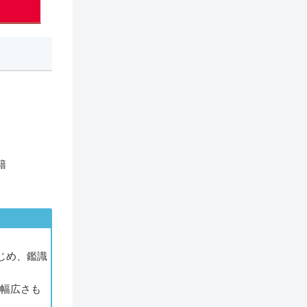
籍
じめ、鑑識
の幅広さも