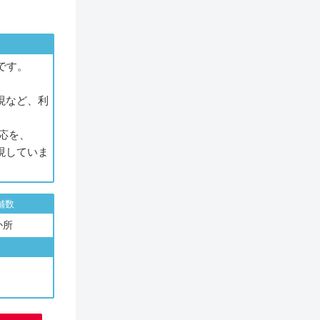
です。
現など、利
応を、
現していま
舗数
か所