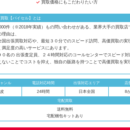
買取価格にもこだわりたい方
価買取【バイセル】とは
,000件（※2018年実績）もの問い合わせがある、業界大手の買取店
の理由は、
全国出張買取対応や、最短３０分でのスピード訪問、高価買取の実
く満足度の高いサービスにあります。
９０名の 出張査定員、２４時間対応のコールセンターでスピード対
えないことでコストを抑え、独自の販路を持つことで高価買取を実
ャンル
電話対応時間
出張対応エリア
店
皮
24時間
日本全国
8
宅配買取
送料無料
宅配梱包キットあり