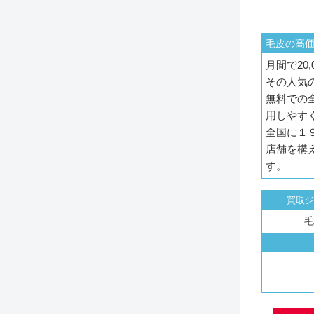
毛皮の高
月間で20
その人気
無料での
用しやす
全国に１
店舗を構
す。
買取ジ
毛