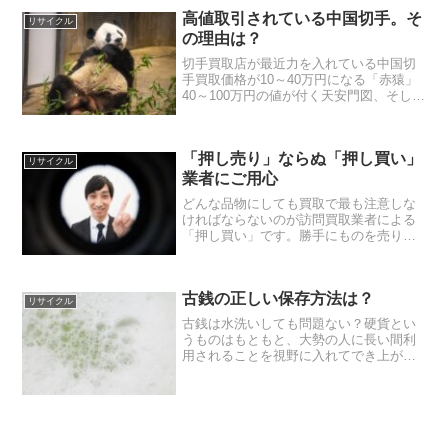
用者が守らなければなければならない基
高値取引されている中国切手。そ
本的なルールを紹介しま...
リサイクル
の理由は？
切手買取店が最近力を入れている中国切
手買取価格が10～40万円になる「赤猿」
40～100万円の値が付く天安門図、そして
1枚で100万円以上にもなるSランクのプ
レミア切手梅蘭芳舞台芸術などさまざま
なプレミアム切手があります。なぜこれ
「押し売り」ならぬ「押し買い」
ほどまでに...
リサイクル
業者にご用心
どんな品物にしても買取で最も注意しな
ければならないのが訪問買取業者による
「押し買い」です。勝手にものを売りに
来るのが「押し売り」ですが、反対に、
頼んでもないのに、自宅を訪ずれて、不
要なものがあれば買い取ると提案するの
古銭の正しい保存方法は？
が「押し買い」というわけ...
リサイクル
古銭は水洗いしても問題ない？硬貨とい
うものはもともと、大勢の人に長い間利
用されることを視野に入れてでき上がる
ことから、家庭になる洗剤などで水洗い
しても、それほど支障はありません。生
活の中で付着するレベルの汚れた状態だ
と、洗剤で軽く洗うだけで...