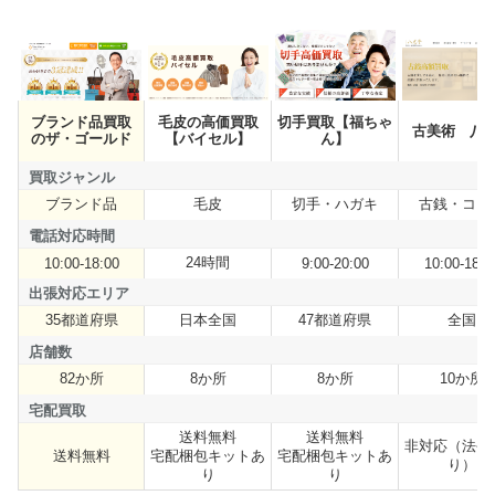
ブランド品買取
毛皮の高価買取
切手買取【福ちゃ
商品名
古美術 八
のザ・ゴールド
【バイセル】
ん】
買取ジャンル
ブランド品
毛皮
切手・ハガキ
古銭・コイ
買取ジャンル
電話対応時間
24時間
電話対応時間
10:00-18:00
9:00-20:00
10:00-18:3
出張対応エリア
35都道府県
日本全国
47都道府県
全国
出張対応エリア
店舗数
82か所
8か所
8か所
10か所
店舗数
宅配買取
送料無料
送料無料
非対応（法令
送料無料
宅配梱包キットあ
宅配梱包キットあ
宅配買取
り）
り
り