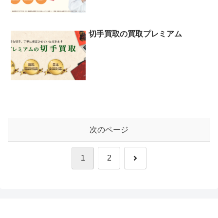
切手買取の買取プレミアム
次のページ
次
1
2
へ