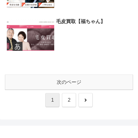
毛皮買取【福ちゃん】
次のページ
次
1
2
へ