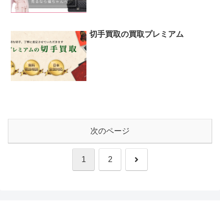
切手買取の買取プレミアム
次のページ
次
1
2
へ