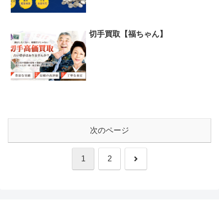
切手買取【福ちゃん】
次のページ
次
1
2
へ