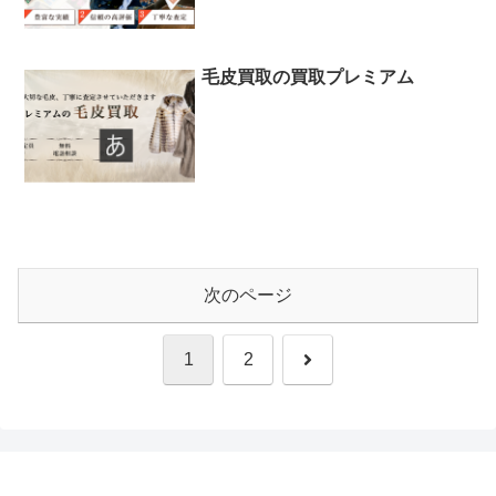
毛皮買取の買取プレミアム
次のページ
次
1
2
へ