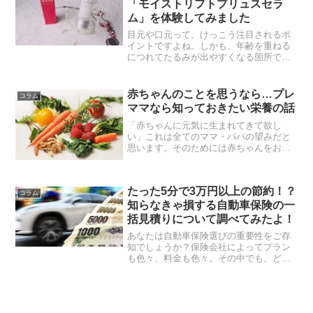
「モイストリフトプリュスセラ
ム」を体験してみました
目元や口元って、けっこう注目されるポ
イントですよね。しかも、年齢を重ねる
につれてたるみが出やすくなる箇所でも
あるから困っちゃいます。なんとかした
いけど、ピンポイントでケアするのはな
かなか難しいもの。そこでオススメなの
赤ちゃんのことを思うなら…プレ
コラム
が、ドクターソワの【モイ...
ママなら知っておきたい栄養の話
「赤ちゃんに元気に生まれてきて欲し
い」これは全てのママ・パパの望みだと
思います。そのためには赤ちゃんをお腹
の中で育てていくママさん自身の栄養状
態がとっても重要。妊娠前後には特に注
意して摂らないと、赤ちゃんの健康に影
たった5分で3万円以上の節約！？
響してしまう栄養素も色々と...
コラム
知らなきゃ損する自動車保険の一
括見積りについて調べてみたよ！
あなたは自動車保険選びの重要性をご存
知でしょうか？保険会社によってプラン
も色々、料金も色々。その中でも、どの
会社のどのプランが自分にとって最適な
のか。比較することによって、とてもオ
トクに自動車保険を契約することが出来
るかもしれません。とは言...