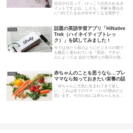
目元や口元って、けっこう注目されるポ
イントですよね。しかも、年齢を重ねる
につれてたるみが出やすくなる箇所でも
あるから困っちゃいます。なんとかした
いけど、ピンポイントでケアするのはな
かなか難しいもの。そこでオススメなの
話題の英語学習アプリ「HiNative
コラム
が、ドクターソワの【モイ...
Trek（ハイネイティブトレッ
ク）」を試してみました！
今では当たり前のようにビジネスの間で
も幅広く使われている『英語』ですが、
人によっては 会社で海外との取引が急に
増えてきた 部署異動になって英語を使う
場面が出てきて困っているなんてことあ
りませんか？そんな時に少しでも早く英
赤ちゃんのことを思うなら…プレ
コラム
語を覚えて、スムーズ...
ママなら知っておきたい栄養の話
「赤ちゃんに元気に生まれてきて欲し
い」これは全てのママ・パパの望みだと
思います。そのためには赤ちゃんをお腹
の中で育てていくママさん自身の栄養状
態がとっても重要。妊娠前後には特に注
意して摂らないと、赤ちゃんの健康に影
響してしまう栄養素も色々と...