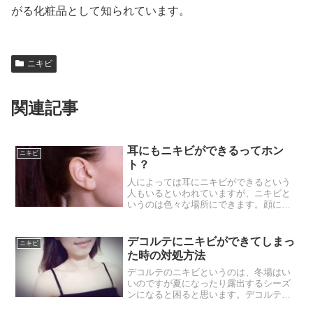
がる化粧品として知られています。
ニキビ
関連記事
耳にもニキビができるってホン
ニキビ
ト？
人によっては耳にニキビができるという
人もいるといわれていますが、ニキビと
いうのは色々な場所にできます。顔にで
きるという人が一番多いと思うのですが
その顔の中でも耳に出来てしまうという
人もいます。耳にできるという人はそれ
デコルテにニキビができてしまっ
ニキビ
ほど多くはないので少し珍...
た時の対処方法
デコルテのニキビというのは、冬場はい
いのですが夏になったり露出するシーズ
ンになると困ると思います。デコルテと
いうのは方から下のちょうど胸までの部