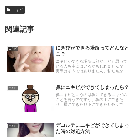
ニキビ
関連記事
にきびができる場所ってどんなと
ニキビ
こ？
ニキビができる場所は顔だけだと思って
いる人も中にはいるかもしれませんが、
実際はそうではありません。私たちがニ
キビが出来やすい場所は人によっても違
っています。このニキビができる場所の
違いというのは何の違いなのかという
鼻にニキビができてしまったら？
ニキビ
と、たとえば生活習慣であっ...
鼻ニキビというのは鼻にできるニキビの
ことを言うのですが、鼻の上にできた
り、横にできたり下にできたり色々で
す。鼻の表面にできるようなニキビの場
合には塗り薬を使って治療をすることが
可能ではありますが、鼻の穴に出来てし
まうニキビの場合には塗り薬を...
デコルテにニキビができてしまっ
ニキビ
た時の対処方法