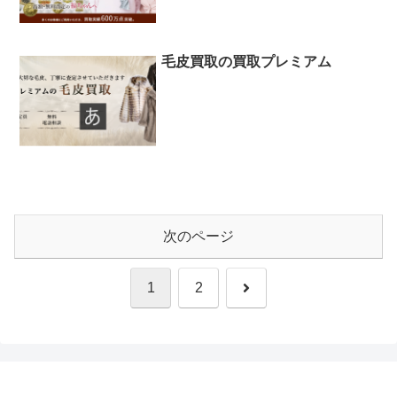
毛皮買取の買取プレミアム
次のページ
次
1
2
へ