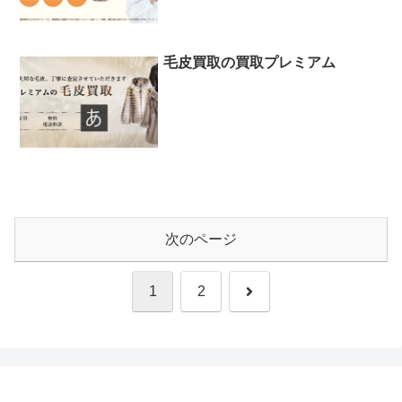
毛皮買取の買取プレミアム
次のページ
次
1
2
へ