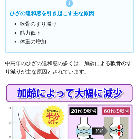
ひざの違和感
を
引き起こす
主な原因
軟骨のすり減り
筋力低下
体重の増加
中高年のひざの違和感の多くは、加齢による
軟骨のす
り減り
が主な原因とされています。