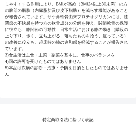
しやすくする作用により、BMIが高め（BMI24以上30未満）の方
の腹部の脂肪（内臓脂肪及び皮下脂肪）を減らす機能があること
が報告されています。サケ鼻軟骨由来プロテオグリカンには、膝
関節の不快感を持つ方の軟骨成分の分解を抑え、関節軟骨の保護
に役立ち、膝関節の可動性、日常生活における膝の動き（階段の
上り下り、歩く、立ち上がる、落ちたものを拾う、座っている）
の改善に役立ち、起床時の膝の違和感を軽減することが報告され
ています。
3)食生活は主食・主菜・副菜を基本に、食事のバランスを
4)国の許可を受けたものではありません
5)本品は疾病の診断・治療・予防を目的としたものではありませ
ん
特定商取引法に基づく表記