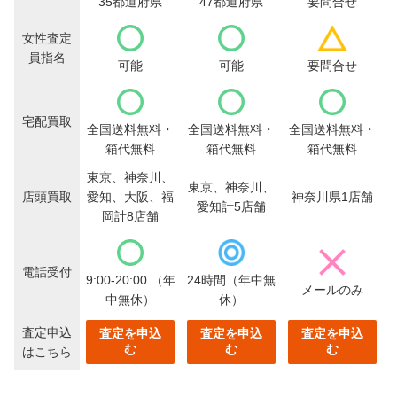
35都道府県
47都道府県
要問合せ
女性査定
員指名
可能
可能
要問合せ
宅配買取
全国送料無料・
全国送料無料・
全国送料無料・
箱代無料
箱代無料
箱代無料
東京、神奈川、
東京、神奈川、
店頭買取
愛知、大阪、福
神奈川県1店舗
愛知計5店舗
岡計8店舗
電話受付
9:00-20:00
（年
24時間（年中無
メールのみ
中無休）
休）
査定申込
査定を申込
査定を申込
査定を申込
む
む
む
はこちら