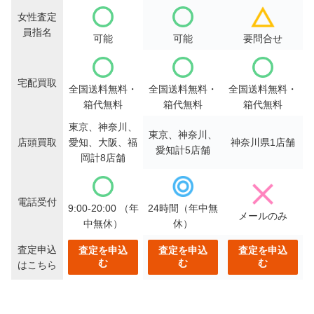
女性査定
員指名
可能
可能
要問合せ
宅配買取
全国送料無料・
全国送料無料・
全国送料無料・
箱代無料
箱代無料
箱代無料
東京、神奈川、
東京、神奈川、
店頭買取
愛知、大阪、福
神奈川県1店舗
愛知計5店舗
岡計8店舗
電話受付
9:00-20:00
（年
24時間（年中無
メールのみ
中無休）
休）
査定申込
査定を申込
査定を申込
査定を申込
む
む
む
はこちら