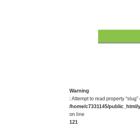
Warning
: Attempt to read property “slug” 
/home/c7331145/public_html/y
on line
121