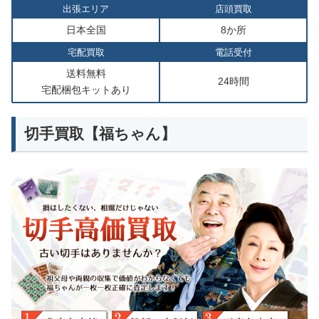
出張エリア
店頭買取
日本全国
8か所
宅配買取
電話受付
送料無料
24時間
宅配梱包キットあり
切手買取【福ちゃん】