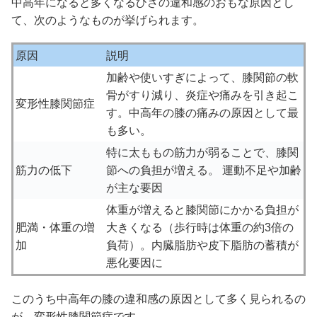
中高年になると多くなるひざの違和感のおもな原因とし
て、次のようなものが挙げられます。
原因
説明
加齢や使いすぎによって、膝関節の軟
骨がすり減り、炎症や痛みを引き起こ
変形性膝関節症
す。中高年の膝の痛みの原因として最
も多い。
特に太ももの筋力が弱ることで、膝関
筋力の低下
節への負担が増える。 運動不足や加齢
が主な要因
体重が増えると膝関節にかかる負担が
肥満・体重の増
大きくなる（歩行時は体重の約3倍の
加
負荷）。内臓脂肪や皮下脂肪の蓄積が
悪化要因に
このうち中高年の膝の違和感の原因として多く見られるの
が、変形性膝関節症です。