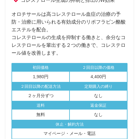
コレステロール生成の抑制と排出のW効果
オロチサールは高コレステロール血症の治療の予
防・治療に用いられる有効成分のリポフラビン酪酸
エステルを配合。
コレステロールの生成を抑制する働きと、余分なコ
レステロールを輩出する２つの働きで、コレステロ
ール値を改善します。
初回価格
２回目以降の価格
1,980円
4,400円
２回目以降の配送方法
定期購入の縛り
２ヶ月分ずつ
なし
送料
返金保証
無料
なし
休止・解約方法
マイページ・メール・電話