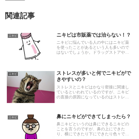
関連記事
ニキビは市販薬では治らない！？
ニキビ
ニキビに悩んでいる人の中にはニキビ薬
を使ったことがあるという人も多いので
はないでしょうか。ドラッグストアや薬
局などではニキビ薬の販売が行われてい
ます。クレアラシルなどはCMなどでも有
名なのでご存知の方も多いかもしれませ
んね。ニキビの症状を改...
ストレスが多いと何でニキビがで
ニキビ
きやすいの？
ストレスとニキビはかなり密接に関連し
ているといわれているのですが、ニキビ
の直接の原因になっているのはストレス
ではありません。ストレスは間接的な原
因といってもいいと思います。ではニキ
ビの原因に直接関連しているものという
鼻にニキビができてしまったら？
のは何かというと、皮脂過...
ニキビ
鼻ニキビというのは鼻にできるニキビの
ことを言うのですが、鼻の上にできた
り、横にできたり下にできたり色々で
す。鼻の表面にできるようなニキビの場