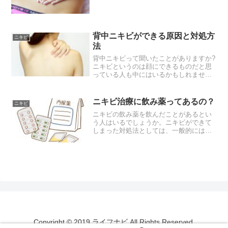
と、睡眠不足であること、そして食生活
の乱れや生活習慣の乱れなどもニキビの
原因になるとも言われています。また現
代はストレス社会とも言わ...
背中ニキビができる原因と対処方
ニキビ
法
背中ニキビって聞いたことがありますか?
ニキビというのは顔にできるものだと思
っている人も中にはいるかもしれません
が、実はニキビは背中にもできるんです
ね。顔には皮脂線がたくさんあります
が、背中にも皮脂線はたくさん存在して
ニキビ治療に飲み薬ってあるの？
ニキビ
います。皮脂線が多いとい...
ニキビの飲み薬を飲んだことがあるとい
う人はいるでしょうか。ニキビができて
しまった対処法としては、一般的には塗
り薬を塗るというイメージを持っている
人も多いと思います。しかし、塗り薬だ
けでなく飲み薬もニキビ治療のために効
果的な方法の一つです。塗...
Copyright © 2019 ライフナビ All Rights Reserved.