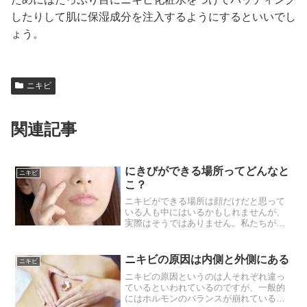
したりして肌に保湿成分を注入するようにするといいでし
ょう。
ニキビ
関連記事
にきびができる場所ってどんなと
ニキビ
こ？
ニキビができる場所は顔だけだと思って
いる人も中にはいるかもしれませんが、
実際はそうではありません。私たちがニ
キビが出来やすい場所は人によっても違
っています。このニキビができる場所の
違いというのは何の違いなのかという
ニキビの原因は内側と外側にある
ニキビ
と、たとえば生活習慣であっ...
ニキビの原因というのは人それぞれ違っ
ているといわれているのですが、一般的
にはホルモンのバランスが崩れているこ