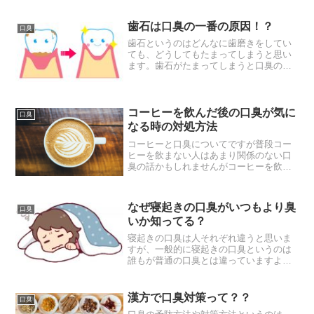
歯石は口臭の一番の原因！？
口臭
歯石というのはどんなに歯磨きをしてい
ても、どうしてもたまってしまうと思い
ます。歯石がたまってしまうと口臭の原
因になってしまうのですが、口臭の原因
が何であるか調べる際にまず歯科へ行き
ますよね。そして、歯石が溜まっている
ことによって口臭が発生し...
コーヒーを飲んだ後の口臭が気に
口臭
なる時の対処方法
コーヒーと口臭についてですが普段コー
ヒーを飲まない人はあまり関係のない口
臭の話かもしれませんがコーヒーを飲む
人はコーヒーを飲んだ後の口臭って気に
なりませんか?コーヒーを飲んだ後の口臭
が気になるという人も多いと思いますが
なぜ寝起きの口臭がいつもより臭
口臭
コーヒーを飲んだ後にな...
いか知ってる？
寝起きの口臭は人それぞれ違うと思いま
すが、一般的に寝起きの口臭というのは
誰もが普通の口臭とは違っていますよ
ね。寝起きの口臭が普段の口臭と全く同
じだという人は少ないのではないでしょ
うか。寝起きの口臭がきつい理由はなぜ
漢方で口臭対策って？？
口臭
だと思いますか？それは寝て...